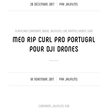
/
20 DÉCEMBRE 2017
PAR
JALIFILMS
À AFFICHER
,
CORPORATE
,
DRONE
,
JALIFILMS
,
LIVE
,
PIX'N'FLY
,
SPORTS
,
SURF
MEO RIP CURL PRO PORTUGAL
POUR DJI DRONES
/
10 NOVEMBRE 2017
PAR
JALIFILMS
CORPORATE
,
JALIFILMS
,
PUB