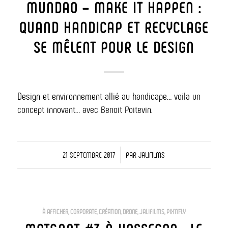
MUNDAO – MAKE IT HAPPEN :
QUAND HANDICAP ET RECYCLAGE
SE MÊLENT POUR LE DESIGN
Design et environnement allié au handicape… voila un
concept innovant… avec Benoit Poitevin.
/
21 SEPTEMBRE 2017
PAR
JALIFILMS
À AFFICHER
,
CORPORATE
,
CRÉATION
,
DRONE
,
JALIFILMS
,
PIX'N'FLY