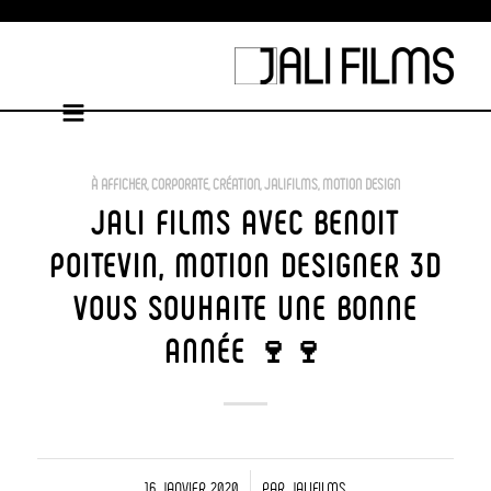
À AFFICHER
,
CORPORATE
,
CRÉATION
,
JALIFILMS
,
MOTION DESIGN
JALI FILMS AVEC BENOIT
POITEVIN, MOTION DESIGNER 3D
VOUS SOUHAITE UNE BONNE
ANNÉE 🍷🍷
/
16 JANVIER 2020
PAR
JALIFILMS