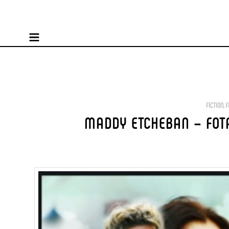
FICTION
,
F
MADDY ETCHEBAN – FOT