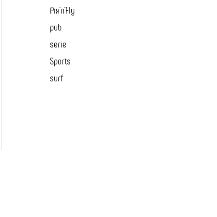
Pix'n'Fly
pub
serie
Sports
surf