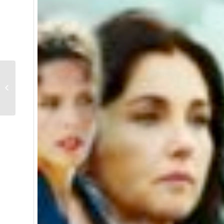
Jali Films avec Benoit Poitevin,
motion designer 3D vous
souhaite une bonne...