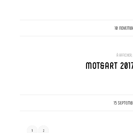
/
10 NOVEMBR
À AFFICHER
,
MOT&ART 201
/
15 SEPTEMB
1
2