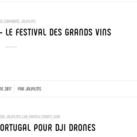
ER
,
CORPORATE
,
JALIFILMS
– LE FESTIVAL DES GRANDS VINS
E 2017
PAR
JALIFILMS
ONE
,
JALIFILMS
,
LIVE
,
PIX'N'FLY
,
SPORTS
,
SURF
PORTUGAL POUR DJI DRONES