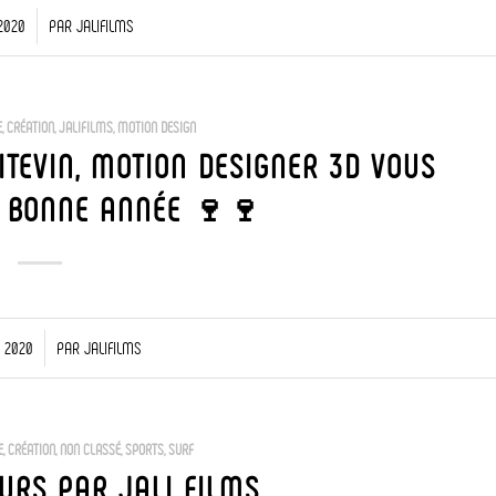
 2020
PAR
JALIFILMS
E
,
CRÉATION
,
JALIFILMS
,
MOTION DESIGN
ITEVIN, MOTION DESIGNER 3D VOUS
E BONNE ANNÉE 🍷🍷
R 2020
PAR
JALIFILMS
E
,
CRÉATION
,
NON CLASSÉ
,
SPORTS
,
SURF
URS PAR JALI FILMS