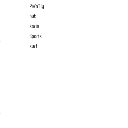
Pix'n'Fly
pub
serie
Sports
surf