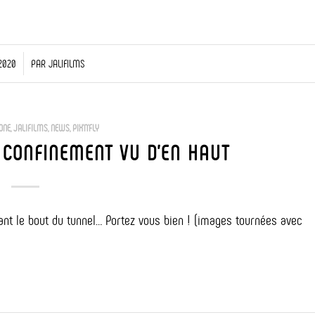
 2020
PAR
JALIFILMS
ONE
,
JALIFILMS
,
NEWS
,
PIX'N'FLY
 CONFINEMENT VU D’EN HAUT
ant le bout du tunnel… Portez vous bien ! (images tournées avec