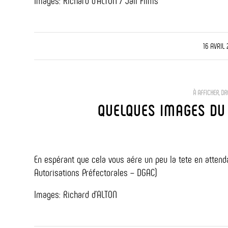
Images: Richard d’ALTON / Jali Films
/
16 AVRIL
À AFFICHER
,
DR
QUELQUES IMAGES DU
En espérant que cela vous aére un peu la tete en attend
Autorisations Préfectorales – DGAC)
Images: Richard d’ALTON