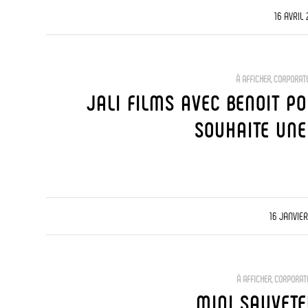
/
16 AVRIL
À AFFICHER
,
CORPORAT
JALI FILMS AVEC BENOIT PO
SOUHAITE UN
/
16 JANVIE
À AFFICHER
,
CORPORAT
MINI SAUVETE