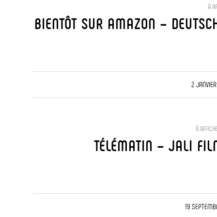
À A
BIENTÔT SUR AMAZON – DEUTSCH
/
2 JANVIER
À AFFICH
TÉLÉMATIN – JALI FI
/
19 SEPTEMB