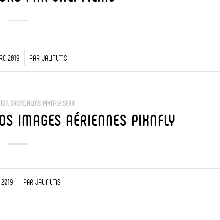
RE 2019
PAR
JALIFILMS
TION
,
DRONE
,
FILMS
,
PIX'N'FLY
,
SERIE
NOS IMAGES AÉRIENNES PIXNFLY
 2019
PAR
JALIFILMS