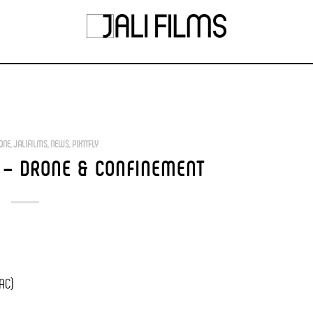
ONE
,
JALIFILMS
,
NEWS
,
PIX'N'FLY
 – DRONE & CONFINEMENT
AC)