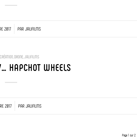
E 2017
PAR
JALIFILMS
CRÉATION
,
DRONE
,
JALIFILMS
7… HAPCHOT WHEELS
RE 2017
PAR
JALIFILMS
Page 1 sur 2