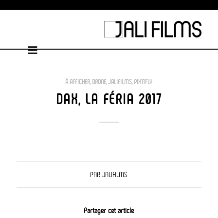
À AFFICHER
,
DRONE
,
JALIFILMS
,
PIX'N'FLY
DAX, LA FÉRIA 2017
PAR
JALIFILMS
Partager cet article