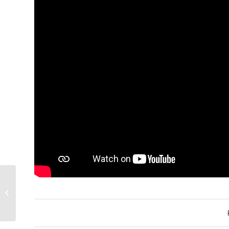
Tournage du tournage…
Timelapse… Jali Films pour
Euphorie